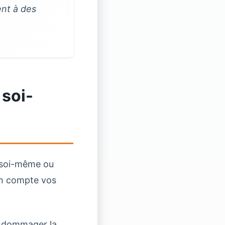
nt à des
 soi-
e soi-même ou
en compte vos
endommager la