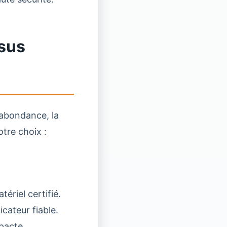
ssus
 abondance, la
tre choix :
tériel certifié.
cateur fiable.
mpacte