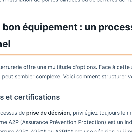
e bon équipement : un proce
nel
errurerie offre une multitude d'options. Face à cette
n
peut sembler complexe. Voici comment structurer vo
s et certifications
ocessus de
prise de décision
, privilégiez toujours le ma
me A2P (Assurance Prévention Protection) est un indi
errure A2P*, A2P** ou A2P*** est une décision qui i