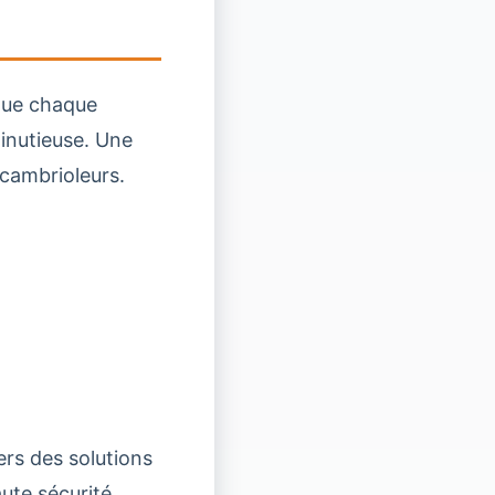
que chaque
minutieuse. Une
s cambrioleurs.
rs des solutions
ute sécurité.