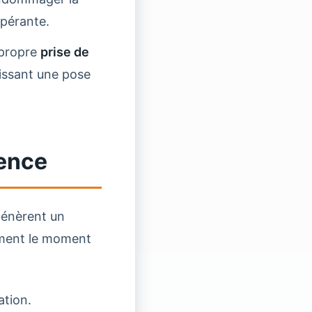
opérante.
 propre
prise de
issant une pose
gence
 génèrent un
sément le moment
ation.