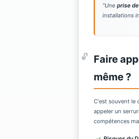
"Une
prise de
installations 
Faire app
même ?
C'est souvent le 
appeler un serrur
compétences man
Risques du DI