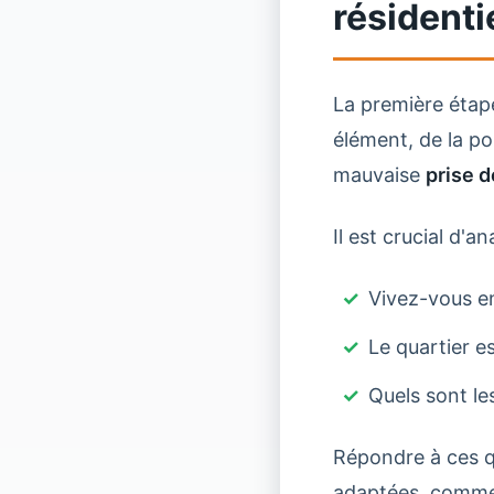
résidenti
La première étap
élément, de la po
mauvaise
prise d
Il est crucial d'
Vivez-vous e
Le quartier es
Quels sont le
Répondre à ces q
adaptées, comme l