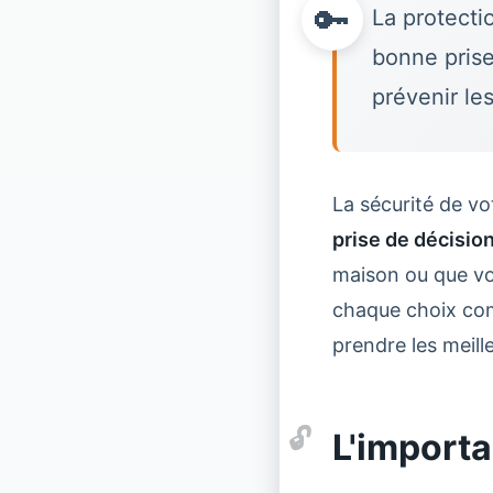
La protecti
bonne
pris
prévenir les
La sécurité de vot
prise de décisio
maison ou que vo
chaque choix comp
prendre les meill
L'importa