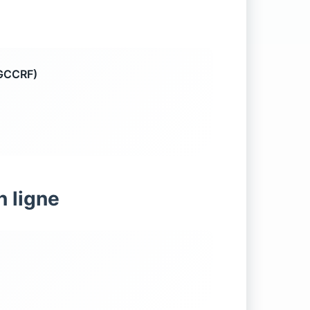
DGCCRF)
n ligne