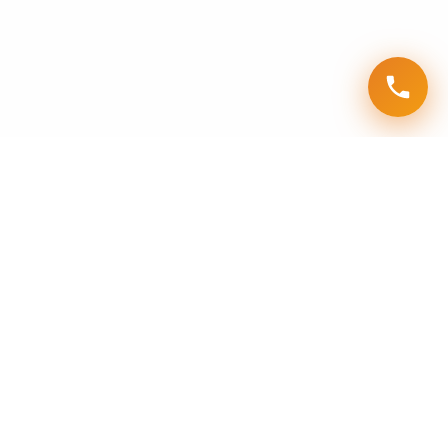
SERRURIER EXPERT
Votre spécialiste en serrurerie pour tous vos besoins
d'ouverture de porte, changement de serrure et dépannage
urgent. Disponible 24h/24 et 7j/7 dans toute la France.
✓
Intervention rapide en 20 minutes!
SERVICES PRINCIPAUX