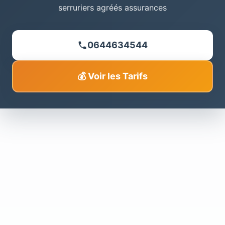
serruriers agréés assurances
0644634544
💰 Voir les Tarifs