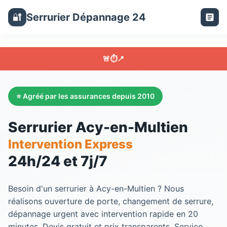
Serrurier Dépannage 24
🔐
🚨
⏱️
📍
⭐ Agréé par les assurances depuis 2010
Serrurier Acy-en-Multien
Intervention Express
24h/24 et 7j/7
Besoin d'un
serrurier
à
Acy-en-Multien
? Nous
réalisons ouverture de porte, changement de serrure,
dépannage urgent avec intervention rapide en 20
minutes. Devis gratuit et prix transparents. Service