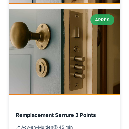
APRÈS
Remplacement Serrure 3 Points
📍 Acy-en-Multien
⏱️ 45 min