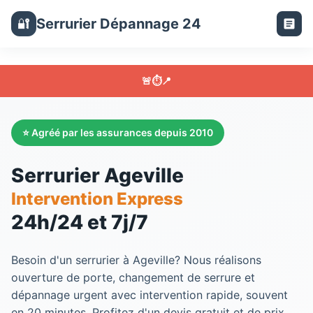
Serrurier Dépannage 24
🔐
🚨
⏱️
📍
⭐ Agréé par les assurances depuis 2010
Serrurier Ageville
Intervention Express
24h/24 et 7j/7
Besoin d'un
serrurier
à
Ageville
? Nous réalisons
ouverture de porte, changement de serrure et
dépannage urgent avec intervention rapide, souvent
en 20 minutes. Profitez d'un devis gratuit et de prix