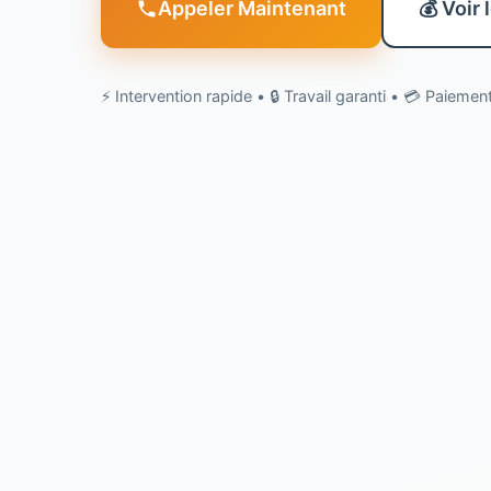
Appeler Maintenant
💰 Voir 
⚡ Intervention rapide • 🔒 Travail garanti • 💳 Paieme