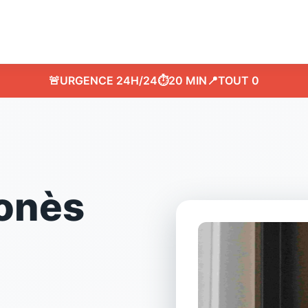
🚨
URGENCE 24H/24
⏱️
20 MIN
📍
TOUT 0
gonès