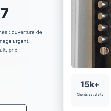
/7
nès
: ouverture de
nage urgent.
it, prix
15k+
Clients satisfaits