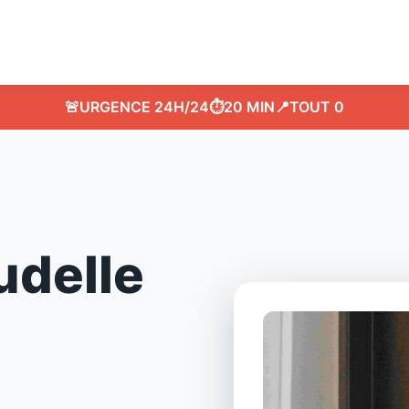
🚨
URGENCE 24H/24
⏱️
20 MIN
📍
TOUT 0
udelle