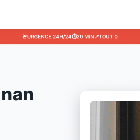
🚨
URGENCE 24H/24
⏱️
20 MIN
📍
TOUT 0
gnan