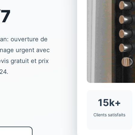
/7
nan
: ouverture de
nnage urgent avec
is gratuit et prix
24.
15k+
Clients satisfaits