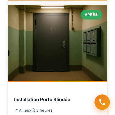
APRÈS
Installation Porte Blindée
📍 Ailleux
⏱️ 3 heures