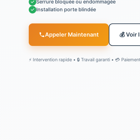
✓
Serrure bloquée ou endommagée
✓
Installation porte blindée
Appeler Maintenant
💰 Voir 
⚡ Intervention rapide • 🔒 Travail garanti • 💳 Paieme