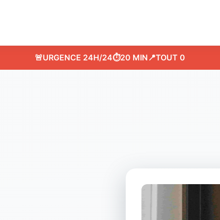
🚨
URGENCE 24H/24
⏱️
20 MIN
📍
TOUT 0