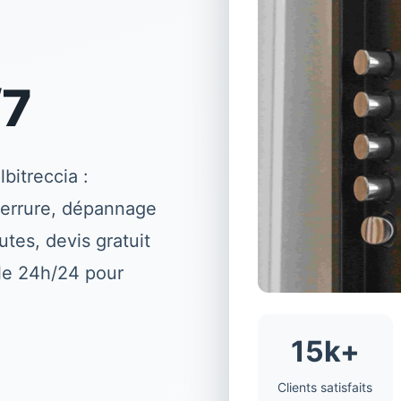
/7
lbitreccia
:
serrure, dépannage
tes, devis gratuit
ble 24h/24 pour
15k+
Clients satisfaits