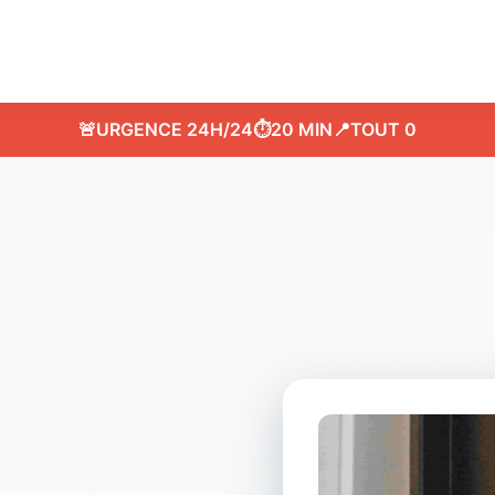
🚨
URGENCE 24H/24
⏱️
20 MIN
📍
TOUT 0