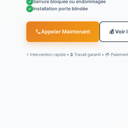
✓
Serrure bloquée ou endommagée
✓
Installation porte blindée
Appeler Maintenant
💰 Voir 
⚡ Intervention rapide • 🔒 Travail garanti • 💳 Paieme