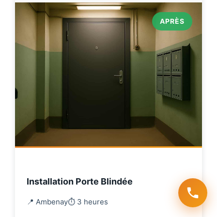
APRÈS
Installation Porte Blindée
📍 Ambenay
⏱️ 3 heures