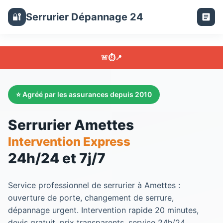
Serrurier Dépannage 24
🔐
🚨
⏱️
📍
⭐ Agréé par les assurances depuis 2010
Serrurier Amettes
Intervention Express
24h/24 et 7j/7
Service professionnel de
serrurier
à
Amettes
:
ouverture de porte, changement de serrure,
dépannage urgent. Intervention rapide 20 minutes,
devis gratuit, prix transparents, service 24h/24.