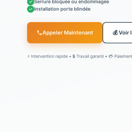
✓
Serrure bloquée ou endommagée
✓
Installation porte blindée
Appeler Maintenant
💰 Voir 
⚡ Intervention rapide • 🔒 Travail garanti • 💳 Paieme