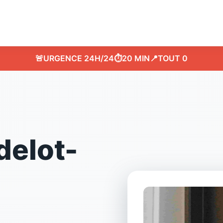
🚨
URGENCE 24H/24
⏱️
20 MIN
📍
TOUT 0
delot-