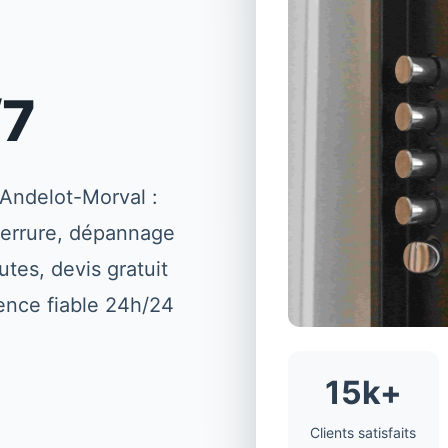
/7
 Andelot-Morval :
serrure, dépannage
tes, devis gratuit
gence fiable 24h/24
15k+
Clients satisfaits