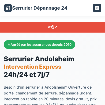
Serrurier Dépannage 24
🔐
🚨
⏱️
📍
⭐ Agréé par les assurances depuis 2010
Serrurier Andolsheim
Intervention Express
24h/24 et 7j/7
Besoin d'un
serrurier
à
Andolsheim
? Ouverture de
porte, changement de serrure, dépannage urgent.
Intervention rapide en 20 minutes, devis gratuit, prix
transparents et service 24h/24 pour sécuriser votre