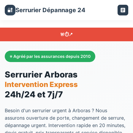
Serrurier Dépannage 24
🔐
🚨
⏱️
📍
⭐ Agréé par les assurances depuis 2010
Serrurier Arboras
Intervention Express
24h/24 et 7j/7
Besoin d'un
serrurier
urgent à
Arboras
? Nous
assurons ouverture de porte, changement de serrure,
dépannage urgent. Intervention rapide en 20 minutes,
devis gratuit, prix transparents et service disponible