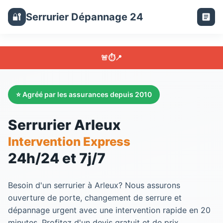
Serrurier Dépannage 24
🔐
🚨
⏱️
📍
⭐ Agréé par les assurances depuis 2010
Serrurier Arleux
Intervention Express
24h/24 et 7j/7
Besoin d'un
serrurier
à
Arleux
? Nous assurons
ouverture de porte, changement de serrure et
dépannage urgent avec une intervention rapide en 20
minutes. Profitez d'un devis gratuit et de prix