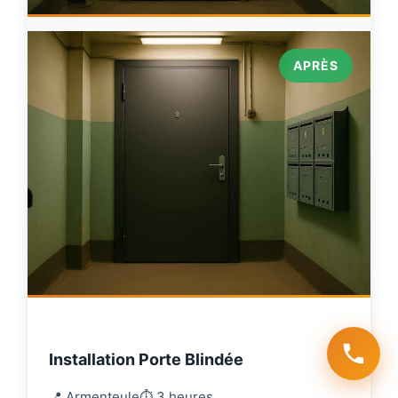
APRÈS
Installation Porte Blindée
📍 Armenteule
⏱️ 3 heures