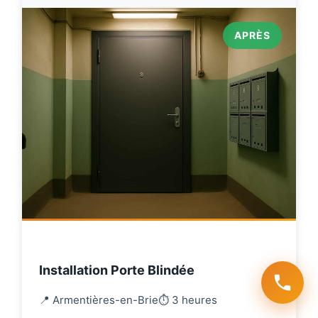
APRÈS
Installation Porte Blindée
📍 Armentières-en-Brie
⏱️ 3 heures