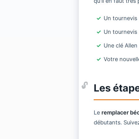
qu'il en faut très 
Un tournevis 
Un tournevis 
Une clé Allen
Votre nouvelle
Les étap
Le
remplacer béq
débutants. Suiv