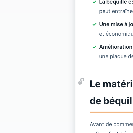
La béquille e
peut entraîner
Une mise à j
et économique
Amélioration 
une plaque de
Le matér
de béquil
Avant de commenc