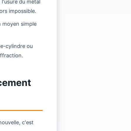
 l'usure du métal
lors impossible.
un moyen simple
e-cylindre ou
ffraction.
acement
ouvelle, c'est